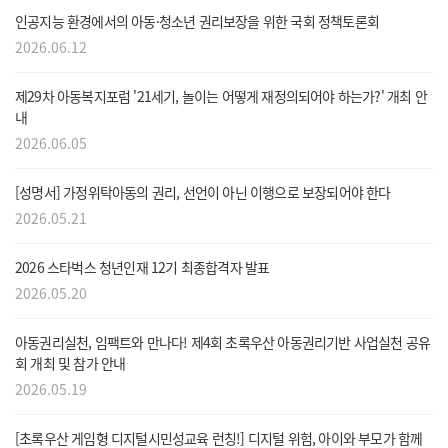
인공지능 환경에서의 아동·청소년 권리보장을 위한 국회 정책토론회
2026.06.12
메뉴
제29차 아동복지포럼 '21세기, 놀이는 어떻게 재정의되어야 하는가?' 개최 안
내
2026.06.05
[성명서] 가정위탁아동의 권리, 선언이 아닌 이행으로 보장되어야 한다
2026.05.21
2026 스타벅스 청년인재 12기 최종합격자 발표
2026.05.20
아동권리실천, 임팩트와 만나다! 제4회 초록우산 아동권리기반 사업실천 공유
회 개최 및 참가 안내
2026.05.19
[초록우산 게임형 디지털시민성교육 런칭!] 디지털 위험, 아이와 부모가 함께