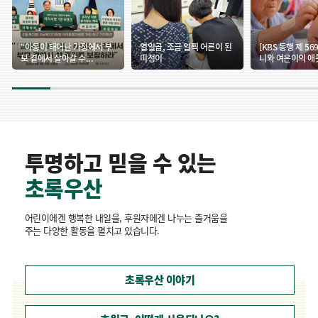
“아동이 태어난 가정에서 부
열일곱, 조금 일찍 어른이 된
[KBS 동행 제 5
모 곁에서 살아갈 수...
미정이
니와 여온이의 애틋
투명하고 믿을 수 있는
초록우산
어린이에겐 행복한 내일을, 후원자에겐 나누는 즐거움을
주는 다양한 활동을 펼치고 있습니다.
초록우산 이야기