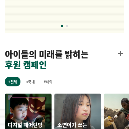
아이들의 미래를 밝히는
후원 캠페인
#전체
#국내
#해외
디지털 페어런팅 
소연이가 쓰는