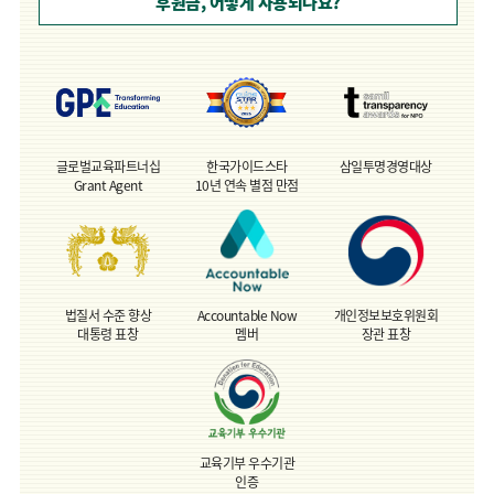
후원금, 어떻게 사용되나요?
글로벌교육파트너십
한국가이드스타
삼일투명경영대상
Grant Agent
10년 연속 별점 만점
열기
법질서 수준 향상
Accountable Now
개인정보보호위원회
대통령 표창
멤버
장관 표창
교육기부 우수기관
인증