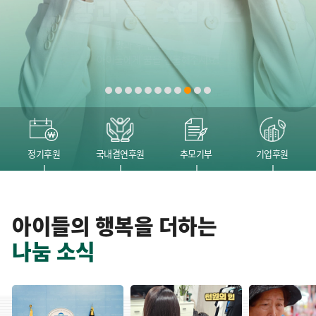
초록우산 그린리더클럽
아이들이 열 손가락 가득 꿈을 꾸도록
메뉴
정기후원
국내결연후원
추모기부
기업후원
아이들의 행복을 더하는
나눔 소식