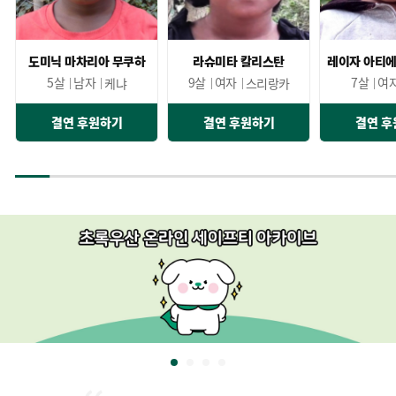
도미닉 마차리아 무쿠하
라슈미타 칼리스탄
5살
남자
9살
여자
7살
여
케냐
스리랑카
결연 후원하기
결연 후원하기
결연 후