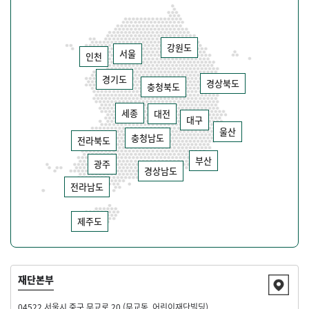
메뉴
강원도
서울
인천
경기도
경상북도
충청북도
세종
대전
대구
울산
충청남도
전라북도
부산
광주
경상남도
전라남도
제주도
재단본부
04522 서울시 중구 무교로 20 (무교동, 어린이재단빌딩)