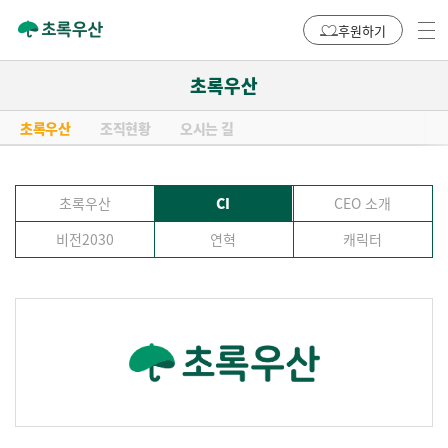
후원하기
초록우산
초록우산
조직현황
오시는 길
초록우산
CI
CEO 소개
비전2030
연혁
캐릭터