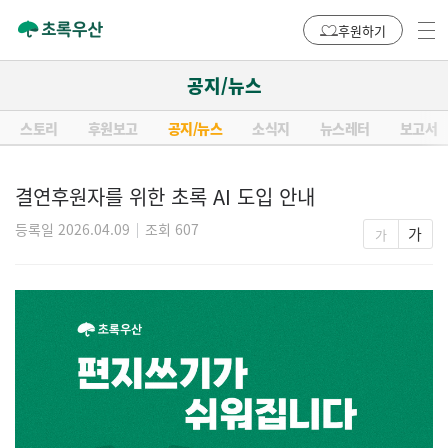
후원하기
공지/뉴스
스토리
후원보고
공지/뉴스
소식지
뉴스레터
보고서
결연후원자를 위한 초록 AI 도입 안내
등록일 2026.04.09
조회 607
가
가