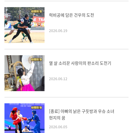
럭비공에 담은 건우의 도전
2026.06.19
열기
열 살 소리꾼 사랑이의 판소리 도전기
2026.06.12
[종료] 아빠의 낡은 구둣방과 우슈 소녀
현지의 꿈
2026.06.05