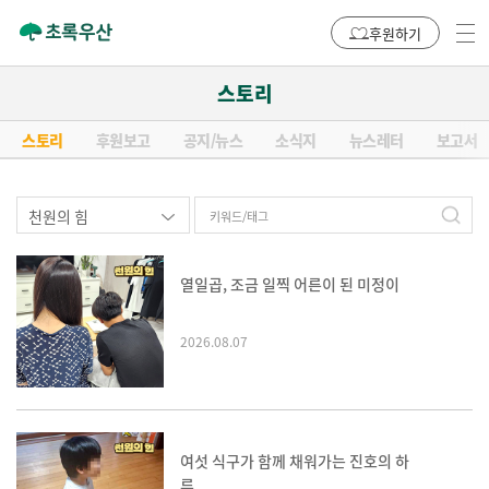
후원하기
스토리
스토리
후원보고
공지/뉴스
소식지
뉴스레터
보고서
열일곱, 조금 일찍 어른이 된 미정이
2026.08.07
여섯 식구가 함께 채워가는 진호의 하
루