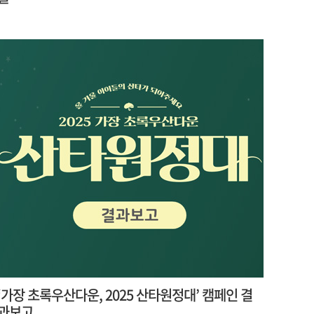
‘가장 초록우산다운, 2025 산타원정대’ 캠페인 결
과보고