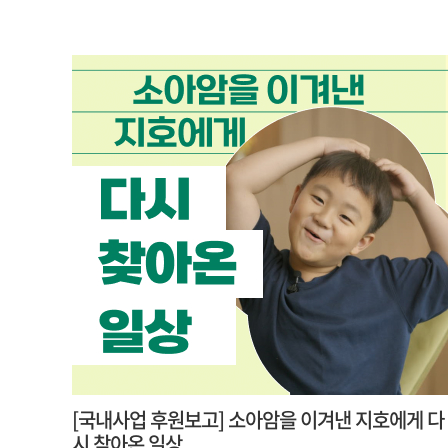
[국내사업 후원보고] 소아암을 이겨낸 지호에게 다
시 찾아온 일상