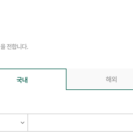
을 전합니다.
해외
국내