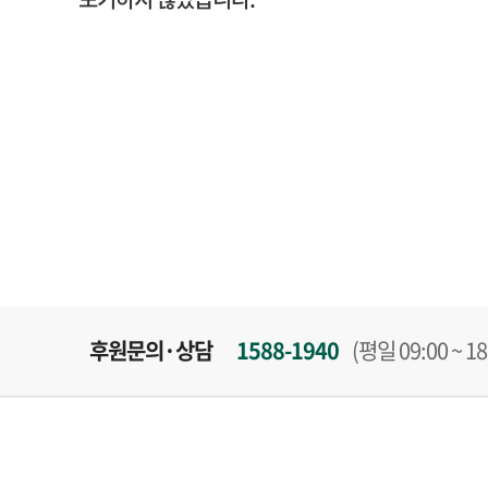
후원문의·상담
1588-1940
(평일 09:00 ~ 