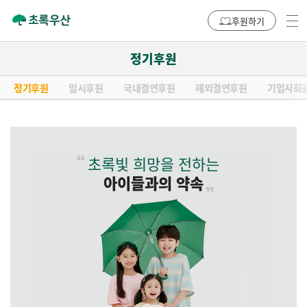
후원하기
정기후원
정기후원
일시후원
국내결연후원
해외결연후원
기업사회
초록빛 희망을 전하는
아이들과의 약속