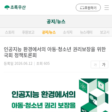
후원하기
공지/뉴스
스토리
후원보고
공지/뉴스
소식지
뉴스레터
보고서
인공지능 환경에서의 아동·청소년 권리보장을 위한
국회 정책토론회
등록일 2026.06.12
조회 605
가
가