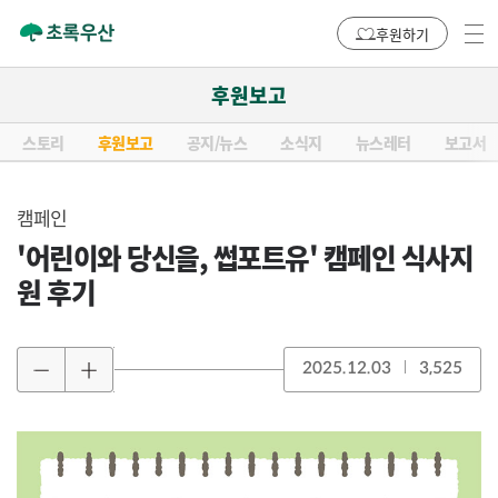
후원하기
후원보고
스토리
후원보고
공지/뉴스
소식지
뉴스레터
보고서
캠페인
'어린이와 당신을, 썹포트유' 캠페인 식사지
원 후기
2025.12.03
3,525