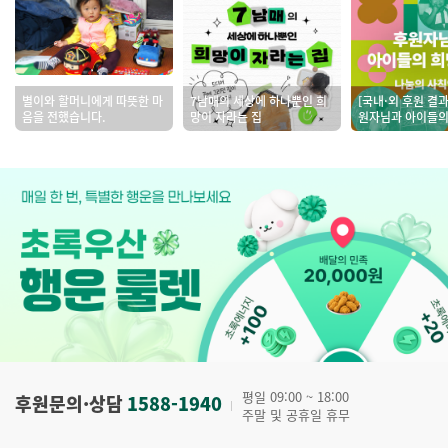
별이와 할머니에게 따뜻한 마
7남매의 세상에 하나뿐인 희
[국내·외 후원 결
음을 전했습니다.
망이 자라는 집
원자님과 아이들의
식-나눔의 사칙연
평일 09:00 ~ 18:00
후원문의·상담
1588-1940
주말 및 공휴일 휴무